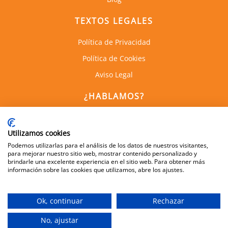
TEXTOS LEGALES
Política de Privacidad
Política de Cookies
Aviso Legal
¿HABLAMOS?
C. de Empresas la Arboleda
Calle Alan Turing, 1, 1a Planta
Utilizamos cookies
28031, Madrid
Podemos utilizarlas para el análisis de los datos de nuestros visitantes,
para mejorar nuestro sitio web, mostrar contenido personalizado y
brindarle una excelente experiencia en el sitio web. Para obtener más
información sobre las cookies que utilizamos, abre los ajustes.
600 505 083
info@dynamis.es
Ok, continuar
Rechazar
Aviso Legal
|
Política de Protección de Datos
|
Política de Cookies
Ⓒ Factoría de Talento 2013-2023
No, ajustar