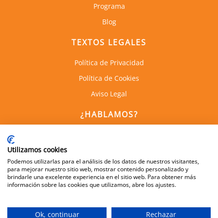
Programa
Blog
TEXTOS LEGALES
Política de Privacidad
Política de Cookies
Aviso Legal
¿HABLAMOS?
C. de Empresas la Arboleda
Calle Alan Turing, 1, 1a Planta
Utilizamos cookies
28031, Madrid
Podemos utilizarlas para el análisis de los datos de nuestros visitantes,
para mejorar nuestro sitio web, mostrar contenido personalizado y
brindarle una excelente experiencia en el sitio web. Para obtener más
información sobre las cookies que utilizamos, abre los ajustes.
600 505 083
info@dynamis.es
Ok, continuar
Rechazar
Aviso Legal
|
Política de Protección de Datos
|
Política de Cookies