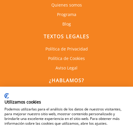
Quienes somos
Programa
Blog
TEXTOS LEGALES
Política de Privacidad
Política de Cookies
Aviso Legal
¿HABLAMOS?
C. de Empresas la Arboleda
Calle Alan Turing, 1, 1a Planta
Utilizamos cookies
28031, Madrid
Podemos utilizarlas para el análisis de los datos de nuestros visitantes,
para mejorar nuestro sitio web, mostrar contenido personalizado y
brindarle una excelente experiencia en el sitio web. Para obtener más
información sobre las cookies que utilizamos, abre los ajustes.
600 505 083
info@dynamis.es