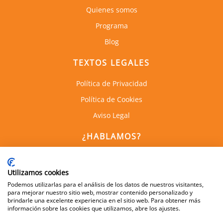
Quienes somos
Programa
Blog
TEXTOS LEGALES
Política de Privacidad
Política de Cookies
Aviso Legal
¿HABLAMOS?
C. de Empresas la Arboleda
Calle Alan Turing, 1, 1a Planta
Utilizamos cookies
28031, Madrid
Podemos utilizarlas para el análisis de los datos de nuestros visitantes,
para mejorar nuestro sitio web, mostrar contenido personalizado y
brindarle una excelente experiencia en el sitio web. Para obtener más
información sobre las cookies que utilizamos, abre los ajustes.
600 505 083
info@dynamis.es