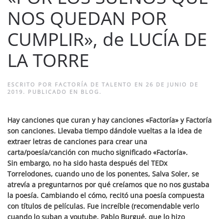
NOS QUEDAN POR
CUMPLIR», de LUCÍA DE
LA TORRE
ESCRITO POR
FACTORÍA DE TALENTO
EN
26 DE JUNIO DE
2019
. PUBLICADO EN
BLOG
.
Hay canciones que curan y hay canciones «Factoría» y Factoría
son canciones. Llevaba tiempo dándole vueltas a la idea de
extraer letras de canciones para crear una
carta/poesía/canción con mucho significado «Factoría».
Sin embargo, no ha sido hasta después del TEDx
Torrelodones, cuando uno de los ponentes, Salva Soler, se
atrevía a preguntarnos por qué creíamos que no nos gustaba
la poesía. Cambiando el cómo, recitó una poesía compuesta
con títulos de películas. Fue increíble (recomendable verlo
cuando lo suban a youtube. Pablo Burgué, que lo hizo