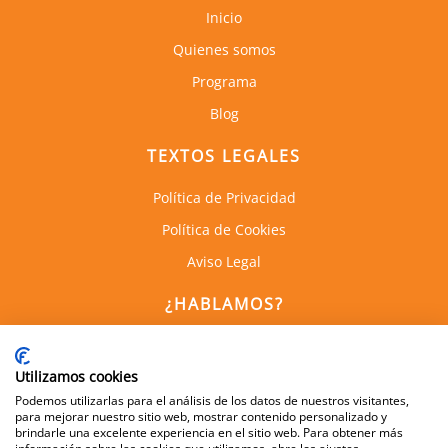
Inicio
Quienes somos
Programa
Blog
TEXTOS LEGALES
Política de Privacidad
Política de Cookies
Aviso Legal
¿HABLAMOS?
C. de Empresas la Arboleda
Calle Alan Turing, 1, 1a Planta
Utilizamos cookies
28031, Madrid
Podemos utilizarlas para el análisis de los datos de nuestros visitantes,
para mejorar nuestro sitio web, mostrar contenido personalizado y
brindarle una excelente experiencia en el sitio web. Para obtener más