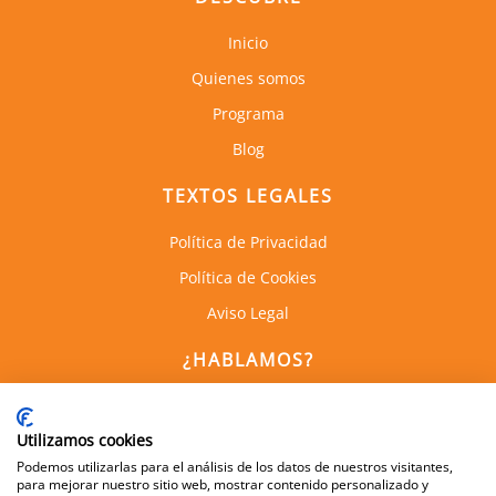
Inicio
Quienes somos
Programa
Blog
TEXTOS LEGALES
Política de Privacidad
Política de Cookies
Aviso Legal
¿HABLAMOS?
C. de Empresas la Arboleda
Calle Alan Turing, 1, 1a Planta
Utilizamos cookies
28031, Madrid
Podemos utilizarlas para el análisis de los datos de nuestros visitantes,
para mejorar nuestro sitio web, mostrar contenido personalizado y