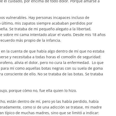
 el cuidado, por encima de todo dolor. Porque amarse a
s vulnerables. Hay personas incapaces incluso de
o último, mis zapatos siempre acababan perdidos por
ña. Se trataba de mi pequeño alegato a la libertad,
e sobre mi cama intentado alzar el vuelo. Desde mis 18 años
recuerdo más propio de la infancia.
aí en la cuenta de que había algo dentro de mí que no estaba
erse y necesitaba a todas horas el comodín de seguridad:
uprofeno, alivia el dolor, pero no cura la enfermedad. Lo que
 para mí como aquellas botas negras con su suela de goma
ra consciente de ello. No se trataba de las botas. Se trataba
ujo, porque cómo no, fue ella quien lo hizo.
cho, están dentro de mí, pero yo las había perdido, había
eradamente, como si de una adicción se tratase, mi madre
an típico de muchas madres, sino que se limitó a indicar: