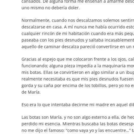
cansados. De alguna forma me enseñan a amarme desde
uno mismo no debería doler.
Normalmente, cuando nos descalzamos solemos sentirno
descalzarse en casa. A mí nunca me había ocurrido est
cualquier rincón de mi habitación cuando era más peque
paseaba con los pies desnudos y saltaba incasablement
aquello de caminar descalza pareció convertirse en un 
Gracias al espejo que me colocaron frente a los ojos, c
funcionando; alguna pieza impedía a la maquinaria mov
mis botas. Ellas se convirtieron en algo similar a un ib
realmente necesitaba es que mis pies desnudos fuesen
gorda y su caña por encima de los tobillos, pero yo no e
de María.
Eso era lo que intentaba decirme mi madre en aquel dib
Las botas son María, y no son algo externo a ella, de he
perdido mi esencia. Mientras buscaba las botas desesp
no me dijo el famoso: “como vaya yo y las encuentre…” t