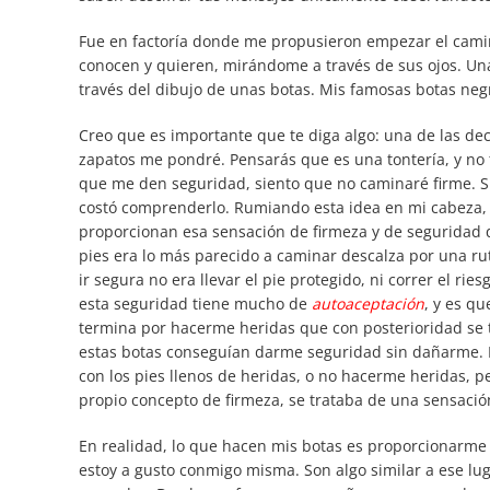
Fue en factoría donde me propusieron empezar el cam
conocen y quieren, mirándome a través de sus ojos. Una
través del dibujo de unas botas. Mis famosas botas neg
Creo que es importante que te diga algo: una de las dec
zapatos me pondré. Pensarás que es una tontería, y no t
que me den seguridad, siento que no caminaré firme. 
costó comprenderlo. Rumiando esta idea en mi cabeza, 
proporcionan esa sensación de firmeza y de seguridad q
pies era lo más parecido a caminar descalza por una rut
ir segura no era llevar el pie protegido, ni correr el ri
esta seguridad tiene mucho de
autoaceptación
, y es qu
termina por hacerme heridas que con posterioridad se t
estas botas conseguían darme seguridad sin dañarme. E
con los pies llenos de heridas, o no hacerme heridas, p
propio concepto de firmeza, se trataba de una sensació
En realidad, lo que hacen mis botas es proporcionarm
estoy a gusto conmigo misma. Son algo similar a ese lu