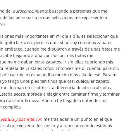
ino del
autoconocimiento
buscando a personas que me
 de las personas a la que seleccioné, me representó a
ras.
isiones más importantes en mi día a día, es seleccionar qué
e quito la razón, pero es que, si no voy con unos zapatos
Sin embargo, cuando me dibujaron a través de unas botas me
acabé llegando a una conclusión: mis botas me
ue no me daban otros zapatos. Ir sin ellas cubriendo mis
a repleta de cristales rotos. Entonces me di cuenta: para mí,
esgo de caerme o resbalar; iba mucho más allá de eso. Para mí,
e yo tengo unos pies tan finos que casi cualquier zapato
ransforman en cicatrices; a diferencia de otros calzados,
staba acostumbrada a elegir entre caminar firme y terminar
ero no sentir firmeza. Aún no he llegado a entender mi
n compleja.
e
actitud y paz interior
, me trasladan a un punto en el que
gar al que volver a descansar y a reposar cuando estamos