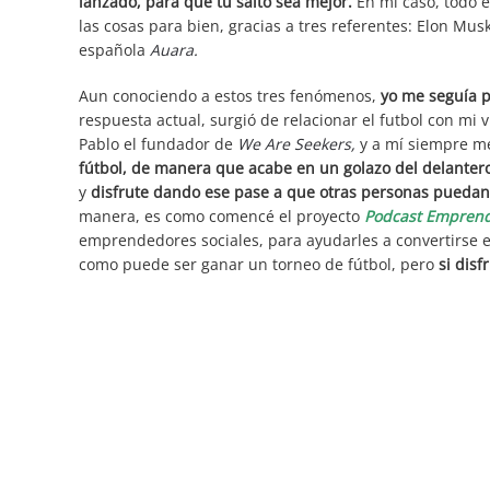
lanzado, para que tu salto sea mejor.
En mi caso, todo 
las cosas para bien, gracias a tres referentes: Elon Musk,
española
Auara.
Aun conociendo a estos tres fenómenos,
yo me seguía 
respuesta actual, surgió de relacionar el futbol con mi 
Pablo el fundador de
We Are Seekers,
y a mí siempre m
fútbol, de manera que acabe en un golazo del delantero
y
disfrute dando ese pase a que otras personas puedan 
manera, es como comencé el proyecto
Podcast Emprend
emprendedores sociales, para ayudarles a convertirse en
como puede ser ganar un torneo de fútbol, pero
si disf