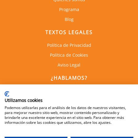
Programa
Blog
TEXTOS LEGALES
Política de Privacidad
Política de Cookies
Aviso Legal
¿HABLAMOS?
C. de Empresas la Arboleda
Calle Alan Turing, 1, 1a Planta
Utilizamos cookies
28031, Madrid
Podemos utilizarlas para el análisis de los datos de nuestros visitantes,
para mejorar nuestro sitio web, mostrar contenido personalizado y
brindarle una excelente experiencia en el sitio web. Para obtener más
información sobre las cookies que utilizamos, abre los ajustes.
600 505 083
info@dynamis.es