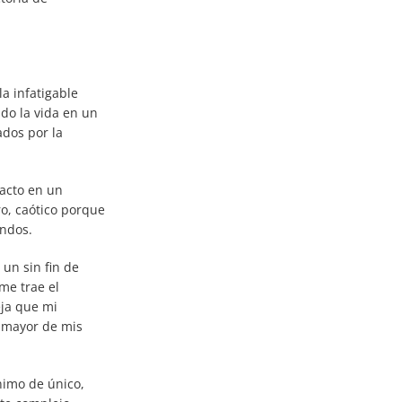
a infatigable
do la vida en un
ados por la
 acto en un
, caótico porque
undos.
un sin fin de
me trae el
eja que mi
a mayor de mis
nimo de único,