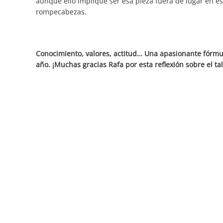
aunque ello implique ser esa pieza fuera de lugar en e
rompecabezas.
Conocimiento, valores, actitud… Una apasionante fórmu
año. ¡Muchas gracias Rafa por esta reflexión sobre el t