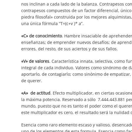
nos inclinan a cada lado de la balanza. Contrapesos con
contrapesos compuestos de un factor diferencial, único 
piedra filosofal» construida por los mejores alquimistas
una única fórmula “T=(c+v )* a”.
«C» de conocimiento
. Hambre insaciable de aprehende
enseñanzas; de emprender nuevos desafíos; de aprender
errores, del resto, de sus aciertos y de sus fallos.
«V» de valores
. Característica innata, selectiva, como 
integral de cada individuo. Valores como sinónimo de da
aportarlo, de contagiarlo; como sinónimo de empatizar
de querer.
«A» de actitud
. Efecto multiplicador, en ciertas ocasion
la máxima potencia. Reservado a sólo 7.444.443.881 pe
mundo, puesto que no es tanto el poder como el querer
este multiplicador es cero, el resultado será la nulidad d
Esencia como raro elemento escaso y valioso, desenca
uno de los elementos de esta formula. Esencia como fac