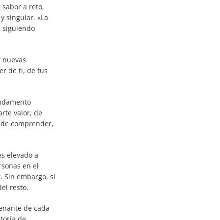
 sabor a reto,
y singular. «La
, siguiendo
r nuevas
 de ti, de tus
fundamento
rte valor, de
, de comprender,
es elevado a
rsonas en el
. Sin embargo, si
el resto.
denante de cada
toría de