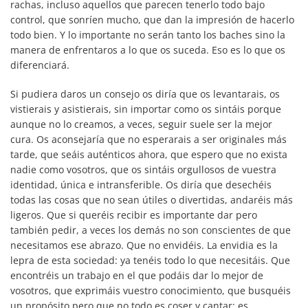
rachas, incluso aquellos que parecen tenerlo todo bajo
control, que sonríen mucho, que dan la impresión de hacerlo
todo bien. Y lo importante no serán tanto los baches sino la
manera de enfrentaros a lo que os suceda. Eso es lo que os
diferenciará.
Si pudiera daros un consejo os diría que os levantarais, os
vistierais y asistierais, sin importar como os sintáis porque
aunque no lo creamos, a veces, seguir suele ser la mejor
cura. Os aconsejaría que no esperarais a ser originales más
tarde, que seáis auténticos ahora, que espero que no exista
nadie como vosotros, que os sintáis orgullosos de vuestra
identidad, única e intransferible. Os diría que desechéis
todas las cosas que no sean útiles o divertidas, andaréis más
ligeros. Que si queréis recibir es importante dar pero
también pedir, a veces los demás no son conscientes de que
necesitamos ese abrazo. Que no envidéis. La envidia es la
lepra de esta sociedad: ya tenéis todo lo que necesitáis. Que
encontréis un trabajo en el que podáis dar lo mejor de
vosotros, que exprimáis vuestro conocimiento, que busquéis
un propósito pero que no todo es coser y cantar: es