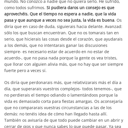
mundo. No conozco a nadie que no quiera serlo. He sufrido,
como todos sufrimos.
Si pudiera daros un consejo es que
aprovechéis. Que el tiempo no espera a nadie, que la vida
pasa y que aunque a veces no sea justa, la vida es buena
. Os
diría que en caso de duda, siguierais hacia delante. Avanzad:
sólo los que buscan encuentran. Que no os tomarais tan en
serio, que hicierais las cosas desde el corazón, que ayudarais
a los demás, que no intentarais ganar las discusiones
siempre- es necesario estar de acuerdo en no estar de
acuerdo-, que no pasa nada porque la gente os vea tristes,
que llorar con alguien alivia más, que no hay que ser siempre
fuerte pero a veces sí.
Os diría que perdonarais más, que relativizarais más el día a
día, que superarais vuestros complejos- todos tenemos-, que
no perdierais el tiempo odiando o lamentándoos porque la
vida es demasiado corta para fiestas amargas. Os aconsejaría
que no compararais vuestras circunstancias a las de los
demás: no tenéis idea de cómo han llegado hasta allí.
También os avisaría de que todo puede cambiar en un abrir y
cerrar de ojos y que nunca sabes lo que puede pasar. Ya sea