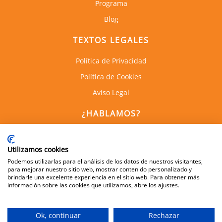
Programa
Blog
TEXTOS LEGALES
Política de Privacidad
Política de Cookies
Aviso Legal
¿HABLAMOS?
C. de Empresas la Arboleda
Calle Alan Turing, 1, 1a Planta
Utilizamos cookies
28031, Madrid
Podemos utilizarlas para el análisis de los datos de nuestros visitantes,
para mejorar nuestro sitio web, mostrar contenido personalizado y
brindarle una excelente experiencia en el sitio web. Para obtener más
información sobre las cookies que utilizamos, abre los ajustes.
600 505 083
info@dynamis.es
Ok, continuar
Rechazar
Aviso Legal
|
Política de Protección de Datos
|
Política de Cookies