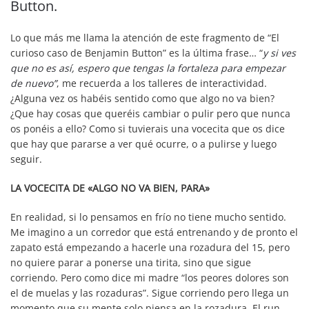
Button.
Lo que más me llama la atención de este fragmento de “El
curioso caso de Benjamin Button” es la última frase… “
y si ves
que no es así, espero que tengas la fortaleza para empezar
de nuevo”
, me recuerda a los talleres de interactividad.
¿Alguna vez os habéis sentido como que algo no va bien?
¿Que hay cosas que queréis cambiar o pulir pero que nunca
os ponéis a ello? Como si tuvierais una vocecita que os dice
que hay que pararse a ver qué ocurre, o a pulirse y luego
seguir.
LA VOCECITA DE «ALGO NO VA BIEN, PARA»
En realidad, si lo pensamos en frío no tiene mucho sentido.
Me imagino a un corredor que está entrenando y de pronto el
zapato está empezando a hacerle una rozadura del 15, pero
no quiere parar a ponerse una tirita, sino que sigue
corriendo. Pero como dice mi madre “los peores dolores son
el de muelas y las rozaduras”. Sigue corriendo pero llega un
momento que su mente solo piensa en la rozadura. El run