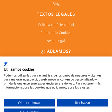
Blog
TEXTOS LEGALES
Política de Privacidad
Política de Cookies
Aviso Legal
¿HABLAMOS?
C. de Empresas la Arboleda
Calle Alan Turing, 1, 1a Planta
Utilizamos cookies
28031, Madrid
Podemos utilizarlas para el análisis de los datos de nuestros visitantes,
para mejorar nuestro sitio web, mostrar contenido personalizado y
brindarle una excelente experiencia en el sitio web. Para obtener más
información sobre las cookies que utilizamos, abre los ajustes.
600 505 083
info@dynamis.es
Ok, continuar
Rechazar
Aviso Legal
|
Política de Protección de Datos
|
Política de Cookies
Ⓒ Factoría de Talento 2013-2023