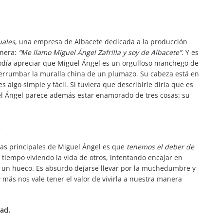
uales
, una empresa de Albacete dedicada a la producción
anera:
“Me llamo Miguel Ángel Zafrilla y soy de Albacete”.
Y es
odía apreciar que Miguel Ángel es un orgulloso manchego de
errumbar la muralla china de un plumazo. Su cabeza está en
 algo simple y fácil. Si tuviera que describirle diría que es
uel Ángel parece además estar enamorado de tres cosas: su
.
mas principales de Miguel Ángel es que
tenemos el deber de
el tiempo viviendo la vida de otros, intentando encajar en
 un hueco. Es absurdo dejarse llevar por la muchedumbre y
 y más nos vale tener el valor de vivirla a nuestra manera
ad.