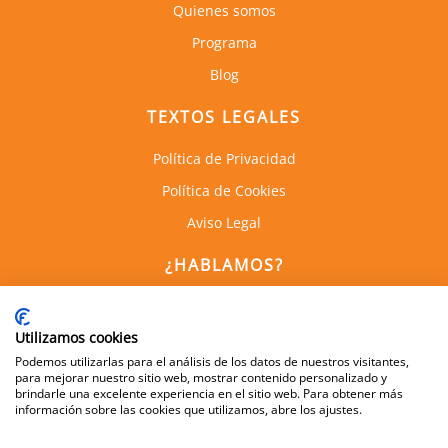
Quienes somos
Programa
Blog
TEXTOS LEGALES
Política de Privacidad
Política de Cookies
Aviso Legal
¿HABLAMOS?
C. de Empresas la Arboleda
Calle Alan Turing, 1, 1a Planta
Utilizamos cookies
28031, Madrid
Podemos utilizarlas para el análisis de los datos de nuestros visitantes,
para mejorar nuestro sitio web, mostrar contenido personalizado y
brindarle una excelente experiencia en el sitio web. Para obtener más
información sobre las cookies que utilizamos, abre los ajustes.
600 505 083
info@dynamis.es