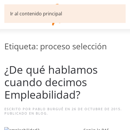
Ir al contenido principal
Etiqueta:
proceso selección
¿De qué hablamos
cuando decimos
Empleabilidad?
ESCRITO POR
PABLO BURGUÉ
EN
26 DE OCTUBRE DE 2015
.
PUBLICADO EN
BLOG
.